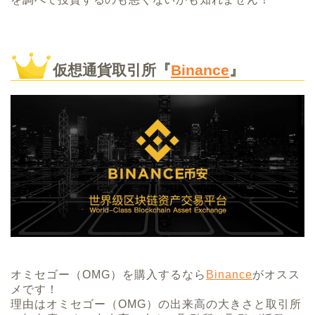
仮想通貨取引所『
Binance
』
オミセゴー（OMG）を購入するなら
Binance
がオスス
メです！
理由はオミセゴー（OMG）の出来高の大きさと取引所