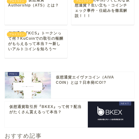
爆上げ中！仮想通貨
NEM/XEM(ネム)ってどんな仮
アルトコイン
アルトコイン
Authorship（ATS）とは？
想通貨？生い立ち・コインチ
ェック事件・仕組みを徹底解
説！！！
仮想通貨『KCS』トークンっ
アルトコイン
て何？KuCoinでの取引の報酬
がもらえるって本当？〜新し
いアルトコインを知ろう〜
仮想通貨エイヴァコイン（AIVA
COIN）とは？日本発ICO!?
仮想通貨取引所『BKEX』って何？配当
がたくさん貰えるって本当？
おすすめ記事