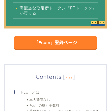
高配当な取引所トークン『FTトークン』
が買える
『Fcoin』登録ページ
Contents
[
]
hide
Fcoinとは
本人確認なし
Fcoinの取引手数料
手数料分のFTトークンがキャッシュバックさ